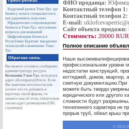
Пресс-релизы
ФИО продавца:
Юфимце
Контактный телефон 1
Кадровый рынок Улан-Удэ: где
бизнесу искать специалистов и
Контактный телефон 2
как удерживать персонал
E-mail:
uklofcevapertic@m
Юридическое сопровождение
бизнеса в Улан-Удэ: актуальные
Сайт объекта продажи:
вопросы для компаний
Стоимость:
20000 RUR
Цифровизация бизнеса в
Республике Бурятия: внедрение
Полное описание объявл
технологий в компаниях Улан-
Удэ
Обратная связь
Наши высококвалифицирова
профессиональном уровне о
Вы можете оставить сообщение
недостатки конструкций, пр
администратору ресурса
Компании Улан-Удэ
, используя
коттеджей, домов, квартир, а
адрес
allcompany@list.ru
. Если
сметную документацию.При
Вы заметили неточности или
можете быть твердо уверены 
хотите что-то добавить в
карточку своей фирмы, то
юридического или другого х
пишите нам об этом, обязательно
сложности будут разрешены
указав адрес размещения (URL
техногенного характера не п
страницы).
прорыв труб, обвал крыш п
© 2013-
2